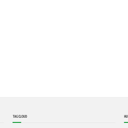
TAG CLOUD
HU