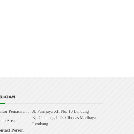
BUNGI KAMI
ntor Pemasaran
:
Jl. Pasirjaya XII No. 10 Bandung
Kp Cipanengah Ds Cibodas Maribaya
mp Area
:
Lembang
ntact Person