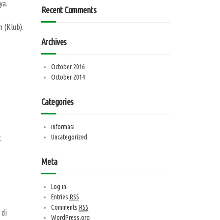
ya.
Recent Comments
 (Klub).
Archives
October 2016
October 2014
Categories
informasi
Uncategorized
t
Meta
Log in
Entries
RSS
Comments
RSS
 di
WordPress.org