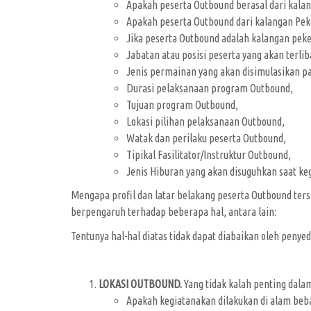
Apakah peserta Outbound berasal dari kala
Apakah peserta Outbound dari kalangan Peke
Jika peserta Outbound adalah kalangan pek
Jabatan atau posisi peserta yang akan terli
Jenis permainan yang akan disimulasikan p
Durasi pelaksanaan program Outbound,
Tujuan program Outbound,
Lokasi pilihan pelaksanaan Outbound,
Watak dan perilaku peserta Outbound,
Tipikal Fasilitator/Instruktur Outbound,
Jenis Hiburan yang akan disuguhkan saat ke
Mengapa profil dan latar belakang peserta Outbound ters
berpengaruh terhadap beberapa hal, antara lain:
Tentunya hal-hal diatas tidak dapat diabaikan oleh penye
LOKASI OUTBOUND.
Yang tidak kalah penting dal
Apakah kegiatanakan dilakukan di alam bebas