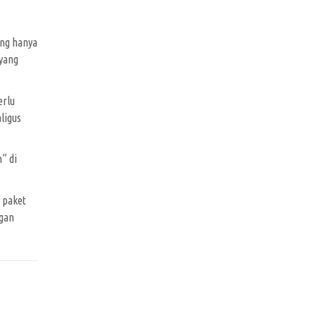
ng hanya
 yang
erlu
ligus
” di
 paket
ngan