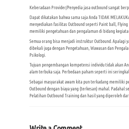
Keberadaan Provider/Penyedia jasa outbound sangat berp
Dapat dikatakan bahwa sama saja Anda TIDAK MELAKUKA
menyediakan fasilitas Outbound seperti Paint ball, Flying
memiliki pengetahuan dan pengalaman di bidang kegiat
Semua orang bisa menjadi instruktur Outbound. Apalagi ya
dibekali juga dengan Pengetahuan, Wawasan dan Pengal
Psikologi.
Tujuan pengembangan kompetensi individu tidak akan And
alam terbuka saja. Perbedaan paham seperti ini seringka
Sebagai masyarakat awam kita pun terkadang memiliki p
Outbound dengan biaya yang (terkesan) mahal. Padahal s
Pelatihan Outbound Training dan hasil yang diperoleh d
Write a Comment