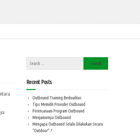
Recent Posts
antara
Outbound Training Berkualitas
Tips Memilih Provider Outbound
Perencanaan Program Outbound
nya
Menjamurnya Outbound
Mengapa Outbound Selalu Dilakukan Secara
“Outdoor” ?