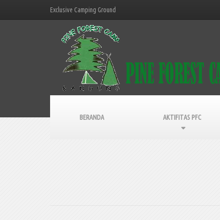
Exclusive Camping Ground
BERANDA
AKTIFITAS PFC