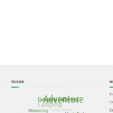
TAG CLOUD
HU
Ka
Ca
Co