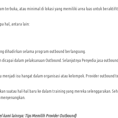
m terbuka, atau minimal di lokasi yang memiliki area luas untuk beraktifi
 hal, antara lain:
yang dihadirkan selama program outbound berlangsung.
in dicapai dalam pelaksanaan Outbound. Selanjutnya Penyedia jasa outboun
u menjadi isu hangat dalam organisasi atau kelompok. Provider outbound t
pkan suatau hal-hal baru ke dalam training yang mereka selenggarakan. Se
n menyenangkan.
kel kami lainnya: Tips Memilih Provider Outbound)