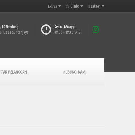
Extras
PFC Info
Bantuan
o. 10 Bandung
Senin - Minggu
r Desa Suntenjaya
08.00 - 18.00 WIB
FTAR PELANGGAN
HUBUNGI KAMI