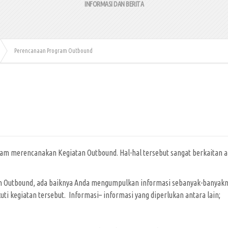
INFORMASI DAN BERITA
Perencanaan Program Outbound
lam merencanakan Kegiatan Outbound. Hal-hal tersebut sangat berkaitan 
n Outbound, ada baiknya Anda mengumpulkan informasi sebanyak-banyak
i kegiatan tersebut. Informasi– informasi yang diperlukan antara lain;