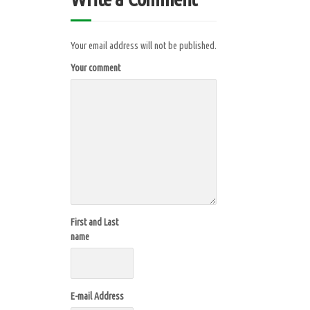
Your email address will not be published.
Your comment
First and Last
name
E-mail Address